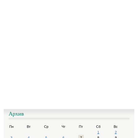
Архив
Пн
Вт
Ср
Чт
Пт
Сб
Вс
1
2
3
4
5
6
7
8
9